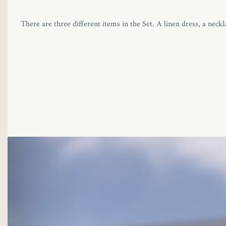
There are three different items in the Set. A linen dress, a neck
el
el
el
nel
el