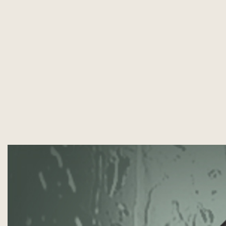
nel
nel
nel
nel
tın al
tın al
nel
nel
nel