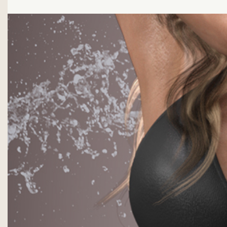
nel
nel
nel
nel
nel
nel
nel
nel