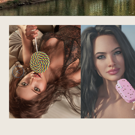
nel
nel
nel
nel
nel
<
nel
nel
nel
nel