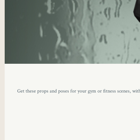
nel
nel
nel
nel
nel
nel
Get these props and poses for your gym or fitness scenes, wit
nel
nel
nel