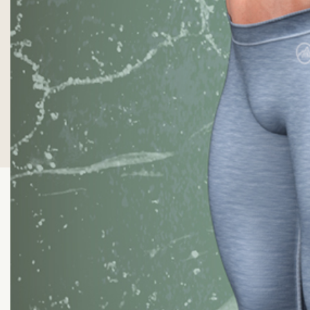
nusu
nusu
nusu
nusu
be mp3 downloader
iş